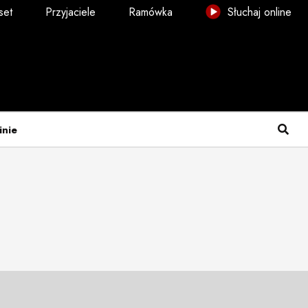
set
Przyjaciele
Ramówka
Słuchaj online
inie