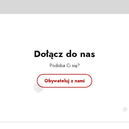
Dołącz do nas
Podoba Ci się?
Obywateluj z nami