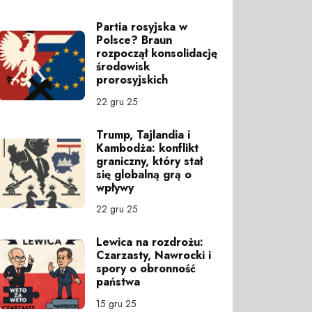
Partia rosyjska w
Polsce? Braun
rozpoczął konsolidację
środowisk
prorosyjskich
22 gru 25
Trump, Tajlandia i
Kambodża: konflikt
graniczny, który stał
się globalną grą o
wpływy
22 gru 25
Lewica na rozdrożu:
Czarzasty, Nawrocki i
spory o obronność
państwa
15 gru 25