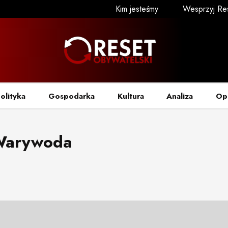
Kim jesteśmy
Wesprzyj Re
olityka
Gospodarka
Kultura
Analiza
Op
Warywoda