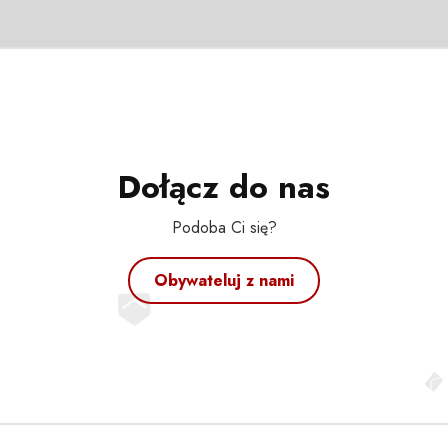
Dołącz do nas
Podoba Ci się?
Obywateluj z nami