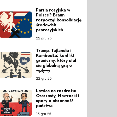
Partia rosyjska w
Polsce? Braun
rozpoczął konsolidację
środowisk
prorosyjskich
22 gru 25
Trump, Tajlandia i
Kambodża: konflikt
graniczny, który stał
się globalną grą o
wpływy
22 gru 25
Lewica na rozdrożu:
Czarzasty, Nawrocki i
spory o obronność
państwa
15 gru 25