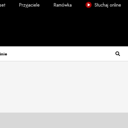
set
Przyjaciele
Ramówka
Słuchaj online
inie