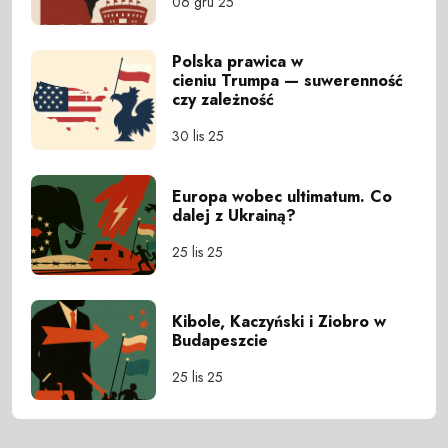
06 gru 25
Polska prawica w
cieniu Trumpa — suwerenność
czy zależność
30 lis 25
Europa wobec ultimatum. Co
dalej z Ukrainą?
25 lis 25
Kibole, Kaczyński i Ziobro w
Budapeszcie
25 lis 25