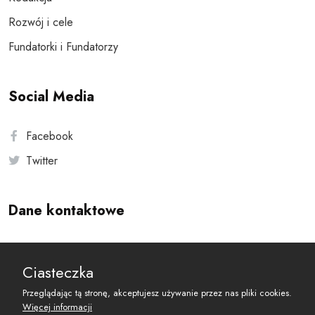
Rozwój i cele
Fundatorki i Fundatorzy
Social Media
Facebook
Twitter
Dane kontaktowe
Andersa 10, 00-201 Warszawa
Ciasteczka
reset@resetobywatelski.pl
Przeglądając tą stronę, akceptujesz używanie przez nas pliki cookies.
Więcej informacji