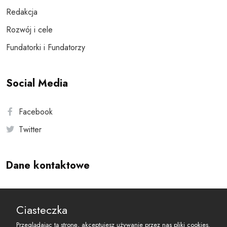
Redakcja
Rozwój i cele
Fundatorki i Fundatorzy
Social Media
Facebook
Twitter
Dane kontaktowe
Andersa 10, 00-201 Warszawa
Ciasteczka
reset@resetobywatelski.pl
Przeglądając tą stronę, akceptujesz używanie przez nas pliki cookies.