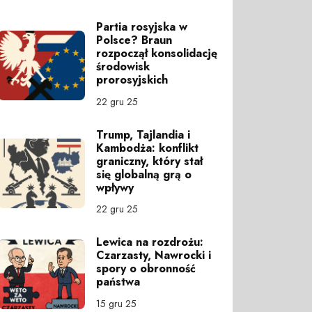
Partia rosyjska w
Polsce? Braun
rozpoczął konsolidację
środowisk
prorosyjskich
22 gru 25
Trump, Tajlandia i
Kambodża: konflikt
graniczny, który stał
się globalną grą o
wpływy
22 gru 25
Lewica na rozdrożu:
Czarzasty, Nawrocki i
spory o obronność
państwa
15 gru 25