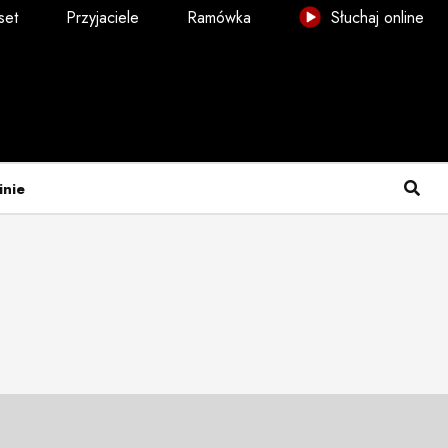
set
Przyjaciele
Ramówka
Słuchaj online
inie