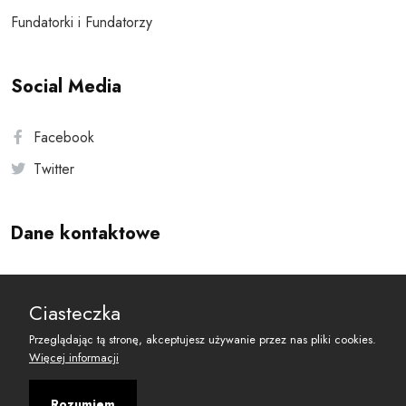
Fundatorki i Fundatorzy
Social Media
Facebook
Twitter
Dane kontaktowe
Andersa 10, 00-201 Warszawa
Ciasteczka
reset@resetobywatelski.pl
Przeglądając tą stronę, akceptujesz używanie przez nas pliki cookies.
Więcej informacji
Rozumiem