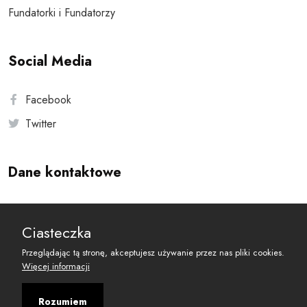
Fundatorki i Fundatorzy
Social Media
Facebook
Twitter
Dane kontaktowe
Andersa 10, 00-201 Warszawa
Ciasteczka
reset@resetobywatelski.pl
Przeglądając tą stronę, akceptujesz używanie przez nas pliki cookies.
Więcej informacji
Rozumiem