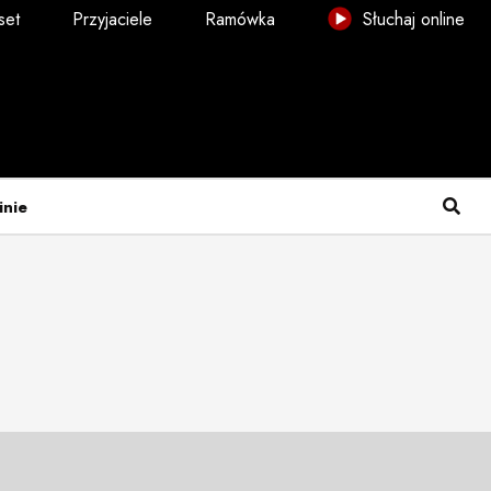
set
Przyjaciele
Ramówka
Słuchaj online
inie