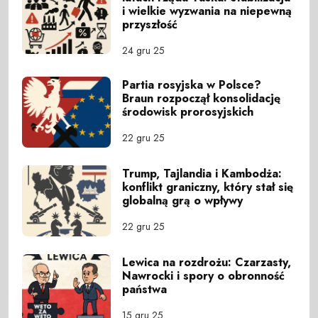
i wielkie wyzwania na niepewną
przyszłość
24 gru 25
Partia rosyjska w Polsce?
Braun rozpoczął konsolidację
środowisk prorosyjskich
22 gru 25
Trump, Tajlandia i Kambodża:
konflikt graniczny, który stał się
globalną grą o wpływy
22 gru 25
Lewica na rozdrożu: Czarzasty,
Nawrocki i spory o obronność
państwa
15 gru 25