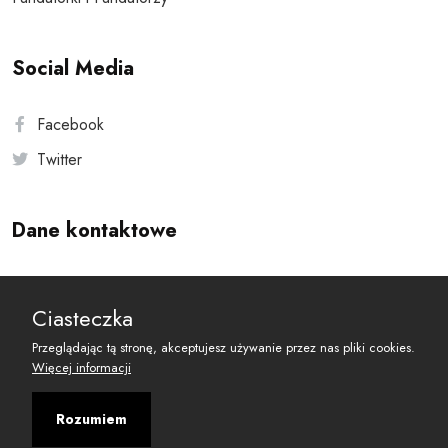
Social Media
Facebook
Twitter
Dane kontaktowe
Andersa 10, 00-201 Warszawa
Ciasteczka
reset@resetobywatelski.pl
Przeglądając tą stronę, akceptujesz używanie przez nas pliki cookies.
Więcej informacji
Rozumiem