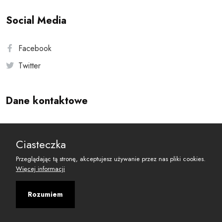
Social Media
Facebook
Twitter
Dane kontaktowe
Andersa 10, 00-201 Warszawa
Ciasteczka
reset@resetobywatelski.pl
Przeglądając tą stronę, akceptujesz używanie przez nas pliki cookies.
Więcej informacji
Rozumiem
©
2026
Fundacja Arbitror