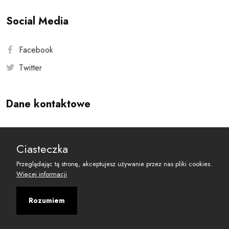
Social Media
Facebook
Twitter
Dane kontaktowe
Andersa 10, 00-201 Warszawa
Ciasteczka
reset@resetobywatelski.pl
Przeglądając tą stronę, akceptujesz używanie przez nas pliki cookies.
Więcej informacji
Rozumiem
©
2026
Fundacja Arbitror