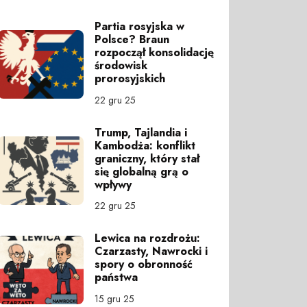
Partia rosyjska w
Polsce? Braun
rozpoczął konsolidację
środowisk
prorosyjskich
22 gru 25
Trump, Tajlandia i
Kambodża: konflikt
graniczny, który stał
się globalną grą o
wpływy
22 gru 25
Lewica na rozdrożu:
Czarzasty, Nawrocki i
spory o obronność
państwa
15 gru 25