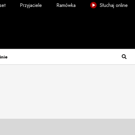
set
Przyjaciele
Ramówka
Słuchaj online
inie