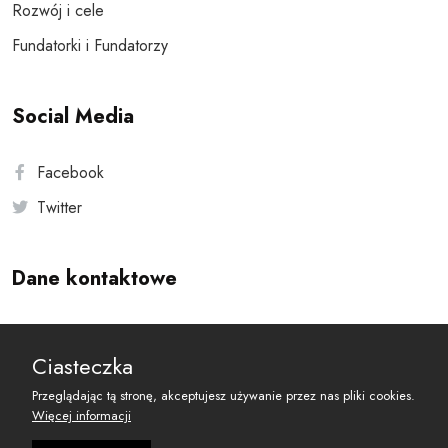
Rozwój i cele
Fundatorki i Fundatorzy
Social Media
Facebook
Twitter
Dane kontaktowe
Andersa 10, 00-201 Warszawa
Ciasteczka
reset@resetobywatelski.pl
Przeglądając tą stronę, akceptujesz używanie przez nas pliki cookies.
Więcej informacji