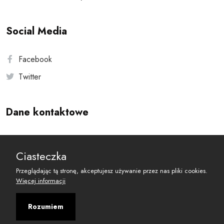
Social Media
Facebook
Twitter
Dane kontaktowe
Andersa 10, 00-201 Warszawa
Ciasteczka
reset@resetobywatelski.pl
Przeglądając tą stronę, akceptujesz używanie przez nas pliki cookies.
Więcej informacji
Rozumiem