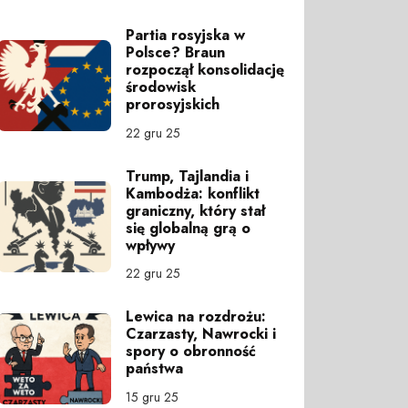
Partia rosyjska w
Polsce? Braun
rozpoczął konsolidację
środowisk
prorosyjskich
22 gru 25
Trump, Tajlandia i
Kambodża: konflikt
graniczny, który stał
się globalną grą o
wpływy
22 gru 25
Lewica na rozdrożu:
Czarzasty, Nawrocki i
spory o obronność
państwa
15 gru 25