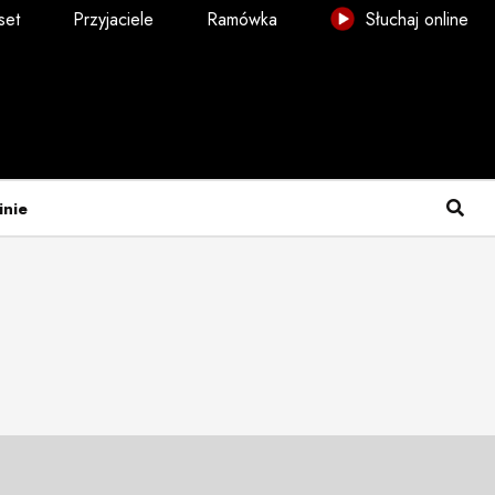
set
Przyjaciele
Ramówka
Słuchaj online
inie