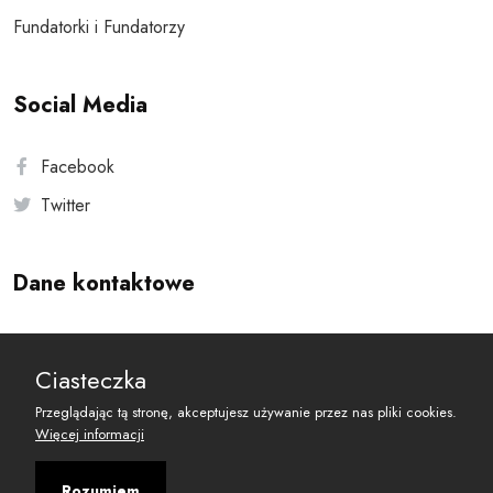
Fundatorki i Fundatorzy
Social Media
Facebook
Twitter
Dane kontaktowe
Andersa 10, 00-201 Warszawa
Ciasteczka
reset@resetobywatelski.pl
Przeglądając tą stronę, akceptujesz używanie przez nas pliki cookies.
Więcej informacji
Rozumiem