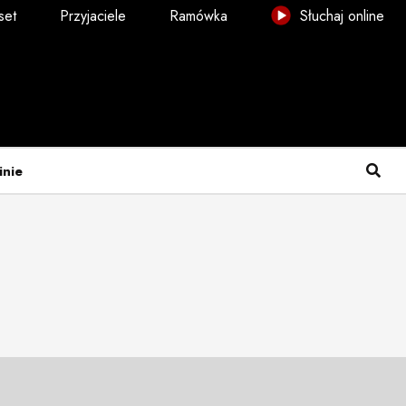
set
Przyjaciele
Ramówka
Słuchaj online
inie