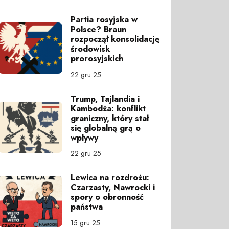
Partia rosyjska w
Polsce? Braun
rozpoczął konsolidację
środowisk
prorosyjskich
22 gru 25
Trump, Tajlandia i
Kambodża: konflikt
graniczny, który stał
się globalną grą o
wpływy
22 gru 25
Lewica na rozdrożu:
Czarzasty, Nawrocki i
spory o obronność
państwa
15 gru 25