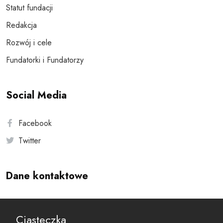
Statut fundacji
Redakcja
Rozwój i cele
Fundatorki i Fundatorzy
Social Media
Facebook
Twitter
Dane kontaktowe
Andersa 10, 00-201 Warszawa
Ciasteczka
reset@resetobywatelski.pl