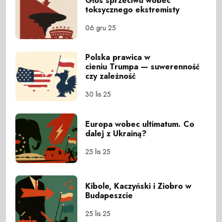
Głos sprzeciwu wobec
toksycznego ekstremisty
06 gru 25
Polska prawica w
cieniu Trumpa — suwerenność
czy zależność
30 lis 25
Europa wobec ultimatum. Co
dalej z Ukrainą?
25 lis 25
Kibole, Kaczyński i Ziobro w
Budapeszcie
25 lis 25