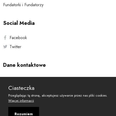
Fundatorki i Fundatorzy
Social Media
Facebook
Twitter
Dane kontaktowe
Andersa 10, 00-201 Warszawa
Ciasteczka
reset@resetobywatelski.pl
Przeglądając tą stronę, akceptujesz używanie przez nas pliki cookies.
Więcej informacji
Rozumiem