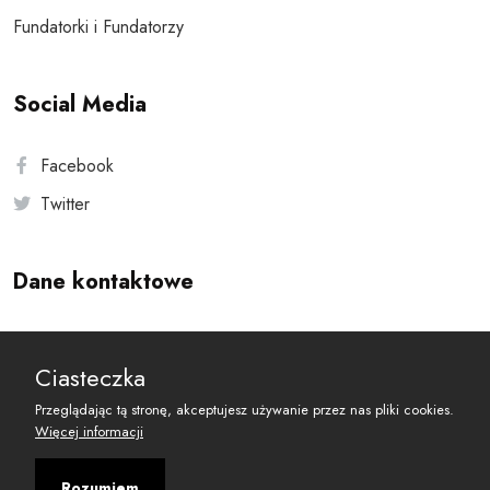
Fundatorki i Fundatorzy
Social Media
Facebook
Twitter
Dane kontaktowe
Andersa 10, 00-201 Warszawa
Ciasteczka
reset@resetobywatelski.pl
Przeglądając tą stronę, akceptujesz używanie przez nas pliki cookies.
Więcej informacji
Rozumiem