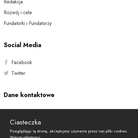
Redakcja
Rozwój i cele
Fundatorki i Fundatorzy
Social Media
Facebook
Twitter
Dane kontaktowe
Andersa 10, 00-201 Warszawa
Ciasteczka
reset@resetobywatelski.pl
Przeglądając tą stronę, akceptujesz używanie przez nas pliki cookies.
Więcej informacji