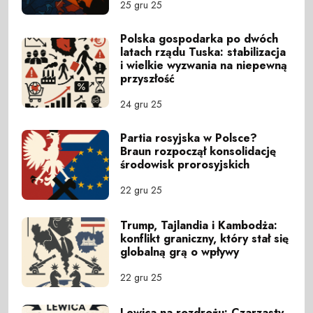
25 gru 25
Polska gospodarka po dwóch
latach rządu Tuska: stabilizacja
i wielkie wyzwania na niepewną
przyszłość
24 gru 25
Partia rosyjska w Polsce?
Braun rozpoczął konsolidację
środowisk prorosyjskich
22 gru 25
Trump, Tajlandia i Kambodża:
konflikt graniczny, który stał się
globalną grą o wpływy
22 gru 25
Lewica na rozdrożu: Czarzasty,