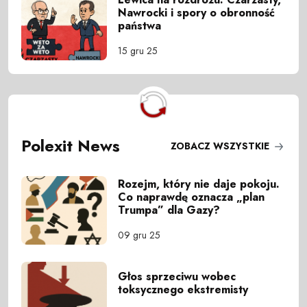
Nawrocki i spory o obronność
państwa
15 gru 25
Polexit News
ZOBACZ WSZYSTKIE
Rozejm, który nie daje pokoju.
Co naprawdę oznacza „plan
Trumpa” dla Gazy?
09 gru 25
Głos sprzeciwu wobec
toksycznego ekstremisty