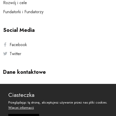
Rozwój i cele
Fundatorki i Fundatorzy
Social Media
Facebook
Twitter
Dane kontaktowe
Andersa 10, 00-201 Warszawa
Ciasteczka
reset@resetobywatelski.pl
Przeglądając tą stronę, akceptujesz używanie przez nas pliki cookies.
Więcej informacji