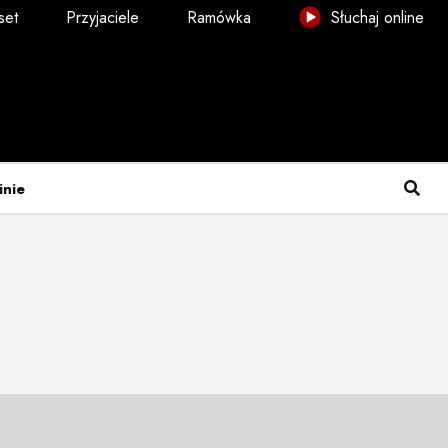
set
Przyjaciele
Ramówka
Słuchaj online
inie