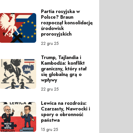
Partia rosyjska w
Polsce? Braun
rozpoczął konsolidację
środowisk
prorosyjskich
22 gru 25
Trump, Tajlandia i
Kambodża: konflikt
graniczny, który stał
się globalną grą o
wpływy
22 gru 25
Lewica na rozdrożu:
Czarzasty, Nawrocki i
spory o obronność
państwa
15 gru 25