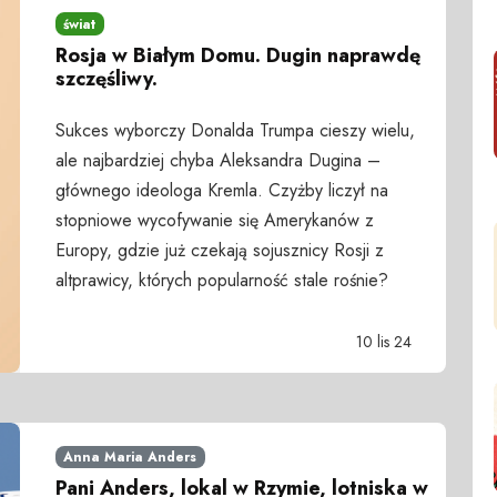
świat
Rosja w Białym Domu. Dugin naprawdę
szczęśliwy.
Sukces wyborczy Donalda Trumpa cieszy wielu,
ale najbardziej chyba Aleksandra Dugina –
głównego ideologa Kremla. Czyżby liczył na
stopniowe wycofywanie się Amerykanów z
Europy, gdzie już czekają sojusznicy Rosji z
altprawicy, których popularność stale rośnie?
10 lis 24
Anna Maria Anders
Pani Anders, lokal w Rzymie, lotniska w