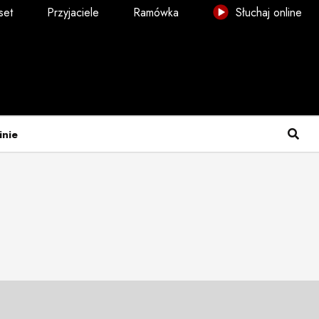
set
Przyjaciele
Ramówka
Słuchaj online
inie