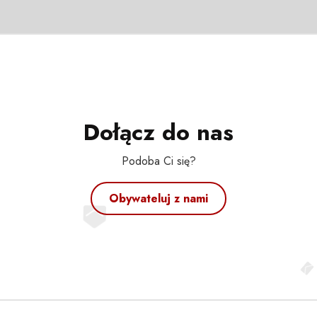
Dołącz do nas
Podoba Ci się?
Obywateluj z nami