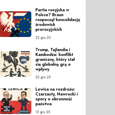
Partia rosyjska w
Polsce? Braun
rozpoczął konsolidację
środowisk
prorosyjskich
22 gru 25
Trump, Tajlandia i
Kambodża: konflikt
graniczny, który stał
się globalną grą o
wpływy
22 gru 25
Lewica na rozdrożu:
Czarzasty, Nawrocki i
spory o obronność
państwa
15 gru 25