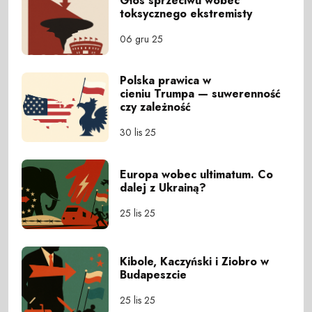
Głos sprzeciwu wobec
toksycznego ekstremisty
06 gru 25
Polska prawica w
cieniu Trumpa — suwerenność
czy zależność
30 lis 25
Europa wobec ultimatum. Co
dalej z Ukrainą?
25 lis 25
Kibole, Kaczyński i Ziobro w
Budapeszcie
25 lis 25