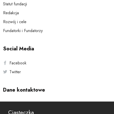
Statut fundacji
Redakcja
Rozwój i cele
Fundatorki i Fundatorzy
Social Media
Facebook
Twitter
Dane kontaktowe
Andersa 10, 00-201 Warszawa
Ciasteczka
reset@resetobywatelski.pl