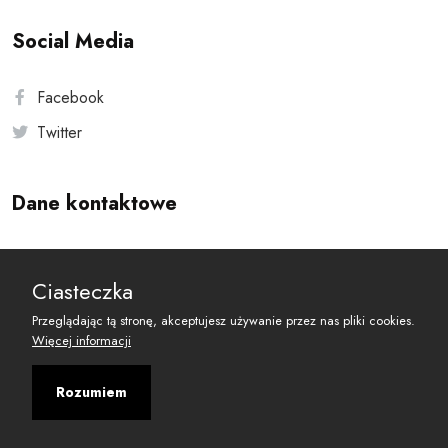
Social Media
Facebook
Twitter
Dane kontaktowe
Andersa 10, 00-201 Warszawa
Ciasteczka
reset@resetobywatelski.pl
Przeglądając tą stronę, akceptujesz używanie przez nas pliki cookies.
Więcej informacji
Rozumiem
©
2026
Fundacja Arbitror