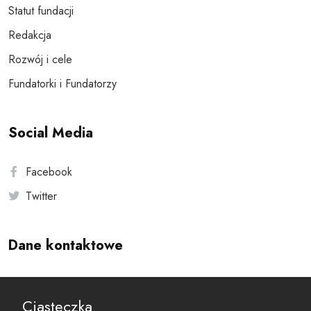
Statut fundacji
Redakcja
Rozwój i cele
Fundatorki i Fundatorzy
Social Media
Facebook
Twitter
Dane kontaktowe
Andersa 10, 00-201 Warszawa
Ciasteczka
reset@resetobywatelski.pl