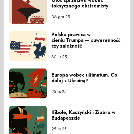
Głos sprzeciwu wobec
toksycznego ekstremisty
06 gru 25
Polska prawica w
cieniu Trumpa — suwerenność
czy zależność
30 lis 25
Europa wobec ultimatum. Co
dalej z Ukrainą?
25 lis 25
Kibole, Kaczyński i Ziobro w
Budapeszcie
25 lis 25