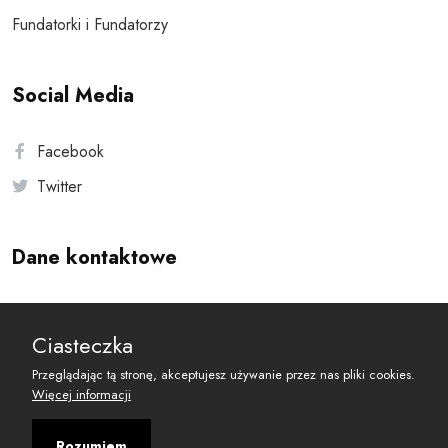
Fundatorki i Fundatorzy
Social Media
Facebook
Twitter
Dane kontaktowe
Andersa 10, 00-201 Warszawa
Ciasteczka
reset@resetobywatelski.pl
Przeglądając tą stronę, akceptujesz używanie przez nas pliki cookies.
Więcej informacji
Rozumiem