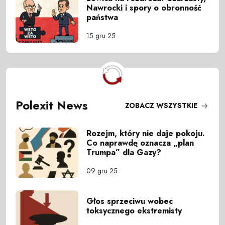
Nawrocki i spory o obronność
państwa
15 gru 25
Polexit News
ZOBACZ WSZYSTKIE
Rozejm, który nie daje pokoju.
Co naprawdę oznacza „plan
Trumpa” dla Gazy?
09 gru 25
Głos sprzeciwu wobec
toksycznego ekstremisty