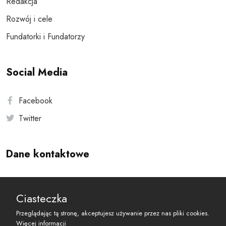
Redakcja
Rozwój i cele
Fundatorki i Fundatorzy
Social Media
Facebook
Twitter
Dane kontaktowe
Andersa 10, 00-201 Warszawa
Ciasteczka
reset@resetobywatelski.pl
Przeglądając tą stronę, akceptujesz używanie przez nas pliki cookies.
Więcej informacji