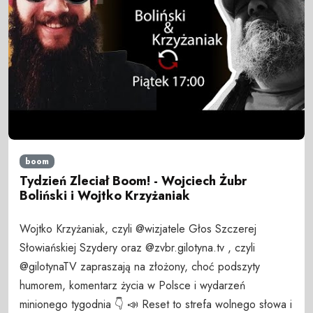
boom
Tydzień Zleciał Boom! - Wojciech Żubr
Boliński i Wojtko Krzyżaniak
Wojtko Krzyżaniak, czyli @wizjatele Głos Szczerej
Słowiańskiej Szydery oraz @zvbr.gilotyna.tv , czyli
@gilotynaTV zapraszają na złożony, choć podszyty
humorem, komentarz życia w Polsce i wydarzeń
minionego tygodnia 👇 📣 Reset to strefa wolnego słowa i