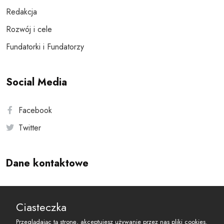
Redakcja
Rozwój i cele
Fundatorki i Fundatorzy
Social Media
Facebook
Twitter
Dane kontaktowe
Andersa 10, 00-201 Warszawa
Ciasteczka
reset@resetobywatelski.pl
Przeglądając tą stronę, akceptujesz używanie przez nas pliki cookies.