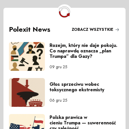
Polexit News
ZOBACZ WSZYSTKIE
Rozejm, który nie daje pokoju.
Co naprawdę oznacza „plan
Trumpa” dla Gazy?
09 gru 25
Głos sprzeciwu wobec
toksycznego ekstremisty
06 gru 25
Polska prawica w
cieniu Trumpa — suwerenność
czy zależność