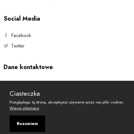
Social Media
Facebook
Twitter
Dane kontaktowe
Andersa 10, 00-201 Warszawa
Ciasteczka
reset@resetobywatelski.pl
Przeglądając tą stronę, akceptujesz używanie przez nas pliki cookies.
Więcej informacji
Rozumiem