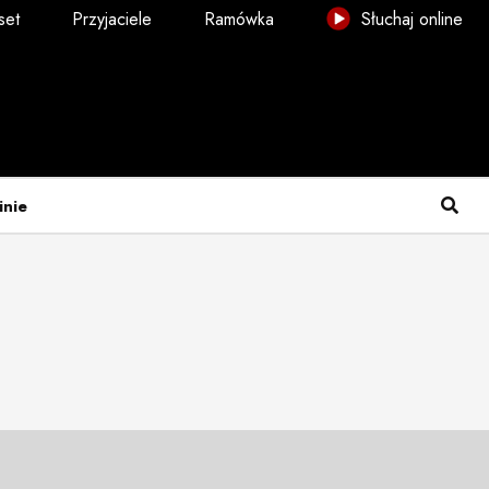
set
Przyjaciele
Ramówka
Słuchaj online
inie