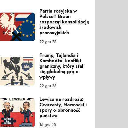
Partia rosyjska w
Polsce? Braun
rozpoczął konsolidację
środowisk
prorosyjskich
22 gru 25
Trump, Tajlandia i
Kambodża: konflikt
graniczny, który stał
się globalną grą o
wpływy
22 gru 25
Lewica na rozdrożu:
Czarzasty, Nawrocki i
spory o obronność
państwa
15 gru 25