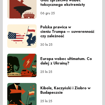
Głos sprzeciwu wobec
toksycznego ekstremisty
06 gru 25
Polska prawica w
cieniu Trumpa — suwerenność
czy zależność
30 lis 25
Europa wobec ultimatum. Co
dalej z Ukrainą?
25 lis 25
Kibole, Kaczyński i Ziobro w
Budapeszcie
25 lis 25