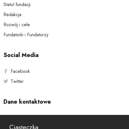
Statut fundacji
Redakcja
Rozwój i cele
Fundatorki i Fundatorzy
Social Media
Facebook
Twitter
Dane kontaktowe
Andersa 10, 00-201 Warszawa
Ciasteczka
reset@resetobywatelski.pl