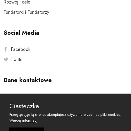
Rozwój i cele
Fundatorki i Fundatorzy
Social Media
Facebook
Twitter
Dane kontaktowe
Andersa 10, 00-201 Warszawa
Ciasteczka
reset@resetobywatelski.pl
Przeglądając tą stronę, akceptujesz używanie przez nas pliki cookies.
Więcej informacji