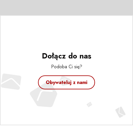
Dołącz do nas
Podoba Ci się?
Obywateluj z nami