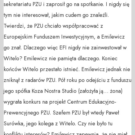
sekretariatu PZU i zaprosił go na spotkanie. I nigdy się
tym nie interesował, jakim cudem go znaleźli.
Twierdzi, że PZU chciało współpracować z
Europejskim Funduszem Inwestycyjnym, a Emilewicz
go znał. Dlaczego więc EFI nigdy nie zainwestował w
Witelo? Emilewicz nie pamięta dlaczego. Koniec
końców Witelo przestało istnieć. Emilewicz jednak nie
zniknął z radarów PZU. Pół roku po odejściu z funduszu
jego spółka Koza Nostra Studio (założyła ją… żona)
wygrała konkurs na projekt Centrum Edukacyjno-
Prewencyjnego PZU. Szefem PZU był wtedy Paweł
Surówka, jego kolega z Witelo. Czy nie było tu
konfliktu interesów? Emilewicz zapewnia, że nie miał