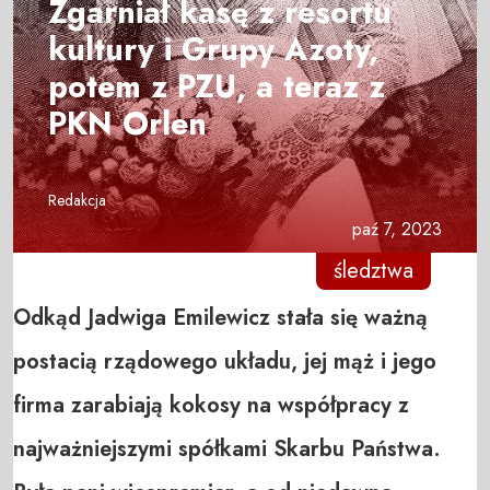
Zgarniał kasę z resortu
kultury i Grupy Azoty,
potem z PZU, a teraz z
PKN Orlen
Redakcja
paź 7, 2023
śledztwa
Odkąd Jadwiga Emilewicz stała się ważną
postacią rządowego układu, jej mąż i jego
firma zarabiają kokosy na współpracy z
najważniejszymi spółkami Skarbu Państwa.