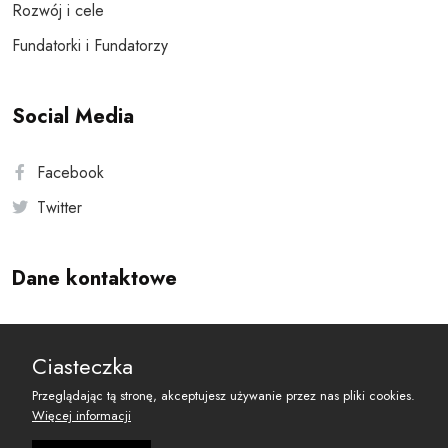
Rozwój i cele
Fundatorki i Fundatorzy
Social Media
Facebook
Twitter
Dane kontaktowe
Andersa 10, 00-201 Warszawa
Ciasteczka
reset@resetobywatelski.pl
Przeglądając tą stronę, akceptujesz używanie przez nas pliki cookies.
Więcej informacji