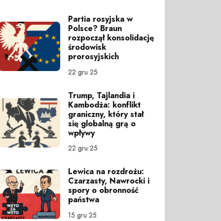
Partia rosyjska w
Polsce? Braun
rozpoczął konsolidację
środowisk
prorosyjskich
22 gru 25
Trump, Tajlandia i
Kambodża: konflikt
graniczny, który stał
się globalną grą o
wpływy
22 gru 25
Lewica na rozdrożu:
Czarzasty, Nawrocki i
spory o obronność
państwa
15 gru 25