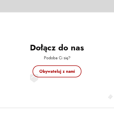
Dołącz do nas
Podoba Ci się?
Obywateluj z nami