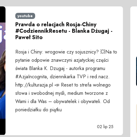
youtube
Prawda o relacjach Rosja-Chiny
#CodziennikResetu - Blanka Dżugaj -
Paweł Sito
Rosja i Chiny: wrogowie czy sojusznicy? 💥Na to
pytanie odpowie znawczyni azjatyckiej części
świata Blanka K. Dzugaj - autorka programu
#AzjaIncognita, dziennikarka TVP i red.nacz.
http://kulturazja.pl 📣 Reset to strefa wolnego
słowa i swobodnej myśli, medium tworzone z
Wami i dla Was – obywatelek i obywateli. Od
poniedziałku do piątku
02 lip 25