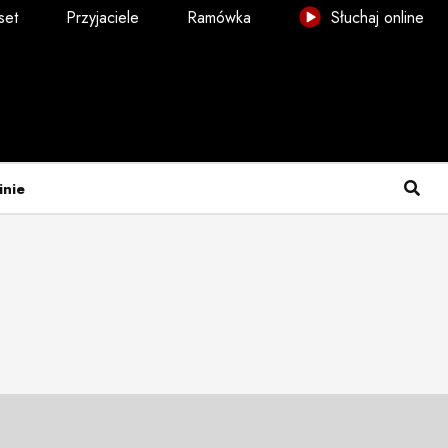
set
Przyjaciele
Ramówka
Słuchaj online
inie