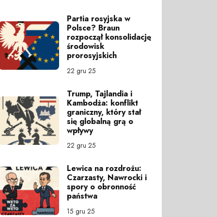
Partia rosyjska w
Polsce? Braun
rozpoczął konsolidację
środowisk
prorosyjskich
22 gru 25
Trump, Tajlandia i
Kambodża: konflikt
graniczny, który stał
się globalną grą o
wpływy
22 gru 25
Lewica na rozdrożu:
Czarzasty, Nawrocki i
spory o obronność
państwa
15 gru 25