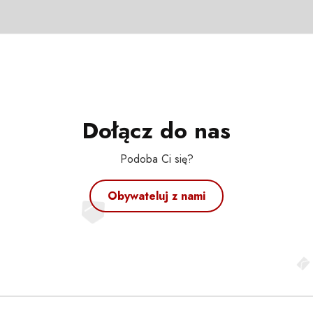
Dołącz do nas
Podoba Ci się?
Obywateluj z nami