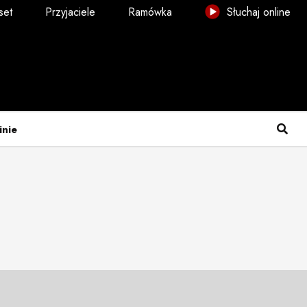
set
Przyjaciele
Ramówka
Słuchaj online
inie