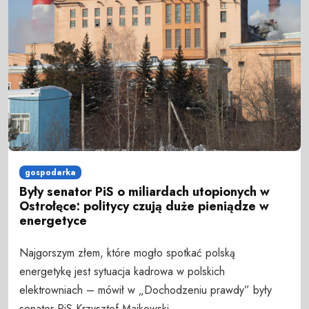
gospodarka
Były senator PiS o miliardach utopionych w
Ostrołęce: politycy czują duże pieniądze w
energetyce
Najgorszym złem, które mogło spotkać polską
energetykę jest sytuacja kadrowa w polskich
elektrowniach – mówił w „Dochodzeniu prawdy” były
senator PiS Krzysztof Majkowski.