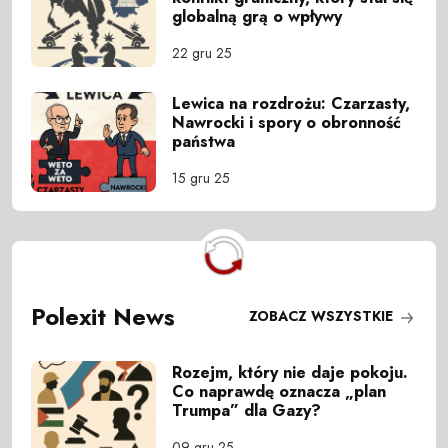
globalną grą o wpływy
22 gru 25
Lewica na rozdrożu: Czarzasty,
Nawrocki i spory o obronność
państwa
15 gru 25
Polexit News
ZOBACZ WSZYSTKIE
Rozejm, który nie daje pokoju.
Co naprawdę oznacza „plan
Trumpa” dla Gazy?
09 gru 25