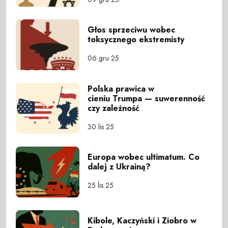
Głos sprzeciwu wobec
toksycznego ekstremisty
06 gru 25
Polska prawica w
cieniu Trumpa — suwerenność
czy zależność
30 lis 25
Europa wobec ultimatum. Co
dalej z Ukrainą?
25 lis 25
Kibole, Kaczyński i Ziobro w