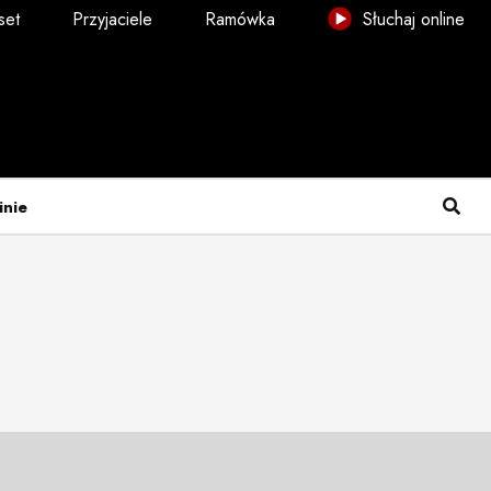
set
Przyjaciele
Ramówka
Słuchaj online
inie