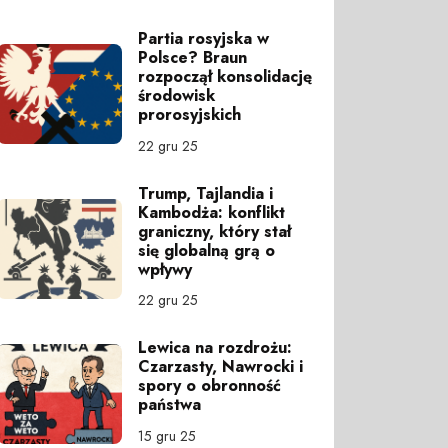
Partia rosyjska w
Polsce? Braun
rozpoczął konsolidację
środowisk
prorosyjskich
22 gru 25
Trump, Tajlandia i
Kambodża: konflikt
graniczny, który stał
się globalną grą o
wpływy
22 gru 25
Lewica na rozdrożu:
Czarzasty, Nawrocki i
spory o obronność
państwa
15 gru 25