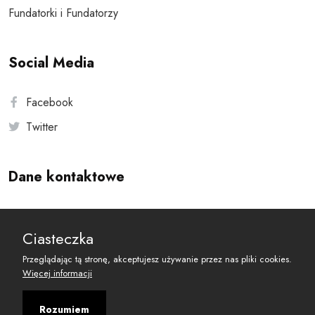
Fundatorki i Fundatorzy
Social Media
Facebook
Twitter
Dane kontaktowe
Andersa 10, 00-201 Warszawa
Ciasteczka
reset@resetobywatelski.pl
Przeglądając tą stronę, akceptujesz używanie przez nas pliki cookies.
Więcej informacji
Rozumiem