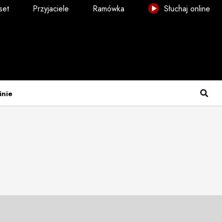
set
Przyjaciele
Ramówka
Słuchaj online
inie