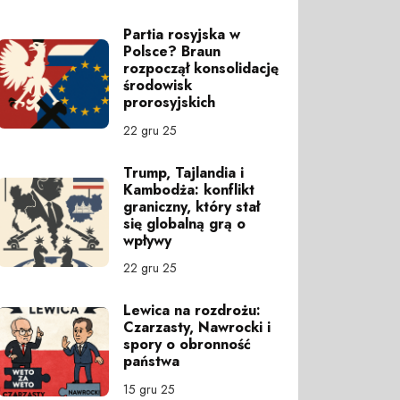
Partia rosyjska w
Polsce? Braun
rozpoczął konsolidację
środowisk
prorosyjskich
22 gru 25
Trump, Tajlandia i
Kambodża: konflikt
graniczny, który stał
się globalną grą o
wpływy
22 gru 25
Lewica na rozdrożu:
Czarzasty, Nawrocki i
spory o obronność
państwa
15 gru 25