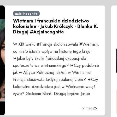
azja incognita
Wietnam i francuskie dziedzictwo
kolonialne - Jakub Królczyk - Blanka K.
Dżugaj #AzjaIncognita
W XIX wieku #Francja skolonizowała #⁤Wietnam,
⁤co miało istotny wpływ na historię tego kraju.
⏩Jakie były skutki francuskiej okupacji ⁣dla
społeczeństwa wietnamskiego? ⏩Czy podobnie
jak w Afryce Północnej także i w Wietnamie
Francja stosowała taktykę spalonej ziemi? ⏩Czy
kolonialne dziedzictwo jest w Wietnamie wciąż
żywe? Gościem Blanki Dżugaj będzie Jakub
17 mar 25