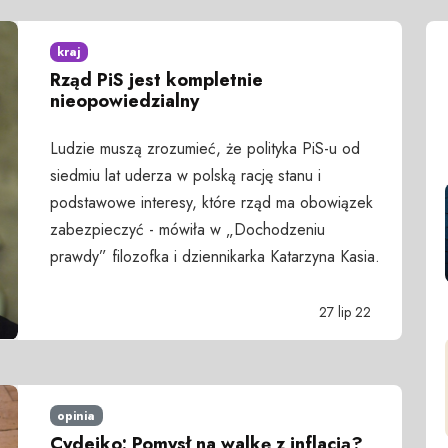
kraj
Rząd PiS jest kompletnie
nieopowiedzialny
Ludzie muszą zrozumieć, że polityka PiS-u od
siedmiu lat uderza w polską rację stanu i
podstawowe interesy, które rząd ma obowiązek
zabezpieczyć - mówiła w „Dochodzeniu
prawdy” filozofka i dziennikarka Katarzyna Kasia.
27 lip 22
opinia
Cydejko: Pomysł na walkę z inflacją?