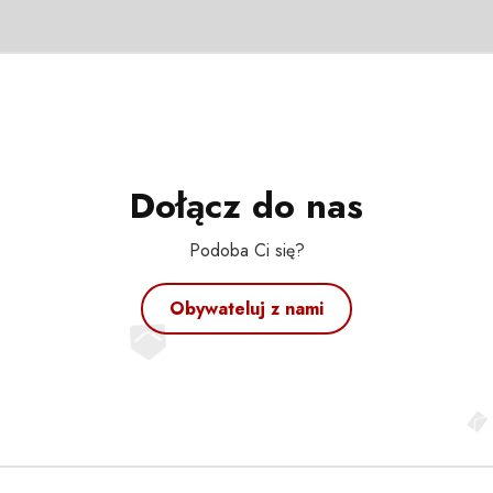
Dołącz do nas
Podoba Ci się?
Obywateluj z nami