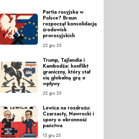
Partia rosyjska w
Polsce? Braun
rozpoczął konsolidację
środowisk
prorosyjskich
22 gru 25
Trump, Tajlandia i
Kambodża: konflikt
graniczny, który stał
się globalną grą o
wpływy
22 gru 25
Lewica na rozdrożu:
Czarzasty, Nawrocki i
spory o obronność
państwa
15 gru 25