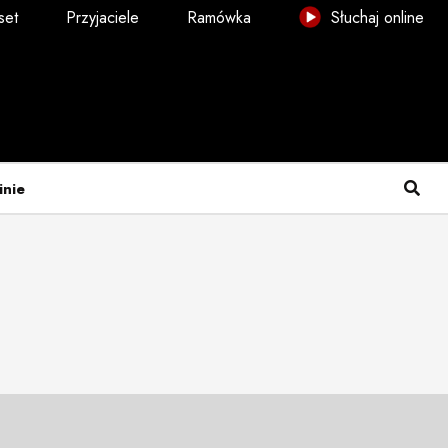
set
Przyjaciele
Ramówka
Słuchaj online
inie