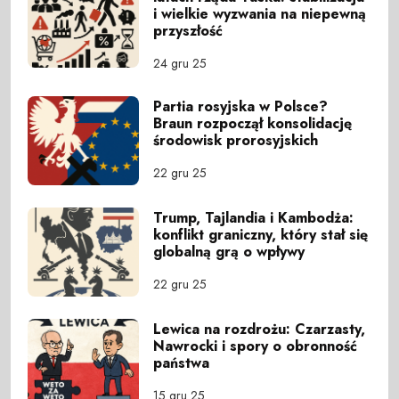
i wielkie wyzwania na niepewną
przyszłość
24 gru 25
Partia rosyjska w Polsce?
Braun rozpoczął konsolidację
środowisk prorosyjskich
22 gru 25
Trump, Tajlandia i Kambodża:
konflikt graniczny, który stał się
globalną grą o wpływy
22 gru 25
Lewica na rozdrożu: Czarzasty,
Nawrocki i spory o obronność
państwa
15 gru 25