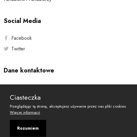
Social Media
Facebook
Twitter
Dane kontaktowe
Andersa 10, 00-201 Warszawa
Ciasteczka
reset@resetobywatelski.pl
Przeglądając tą stronę, akceptujesz używanie przez nas pliki cookies.
Więcej informacji
Rozumiem