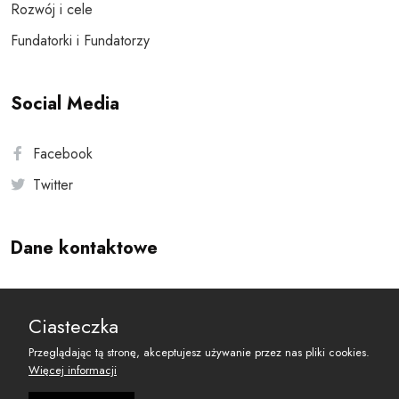
Rozwój i cele
Fundatorki i Fundatorzy
Social Media
Facebook
Twitter
Dane kontaktowe
Andersa 10, 00-201 Warszawa
Ciasteczka
reset@resetobywatelski.pl
Przeglądając tą stronę, akceptujesz używanie przez nas pliki cookies.
Więcej informacji