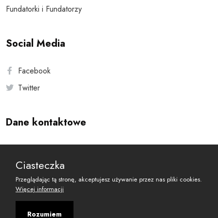
Fundatorki i Fundatorzy
Social Media
Facebook
Twitter
Dane kontaktowe
Andersa 10, 00-201 Warszawa
Ciasteczka
reset@resetobywatelski.pl
Przeglądając tą stronę, akceptujesz używanie przez nas pliki cookies.
Więcej informacji
Rozumiem