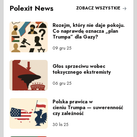
Polexit News
ZOBACZ WSZYSTKIE
Rozejm, który nie daje pokoju.
Co naprawdę oznacza „plan
Trumpa” dla Gazy?
09 gru 25
Głos sprzeciwu wobec
toksycznego ekstremisty
06 gru 25
Polska prawica w
cieniu Trumpa — suwerenność
czy zależność
30 lis 25