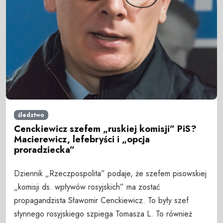
śledztwo
Cenckiewicz szefem „ruskiej komisji” PiS?
Macierewicz, lefebryści i „opcja
proradziecka”
Dziennik „Rzeczpospolita” podaje, że szefem pisowskiej
„komisji ds. wpływów rosyjskich” ma zostać
propagandzista Sławomir Cenckiewicz. To były szef
słynnego rosyjskiego szpiega Tomasza L. To również