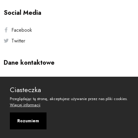
Social Media
Facebook
Twitter
Dane kontaktowe
Andersa 10, 00-201 Warszawa
Ciasteczka
reset@resetobywatelski.pl
Przeglądając tą stronę, akceptujesz używanie przez nas pliki cookies.
Więcej informacji
Rozumiem
©
2026
Fundacja Arbitror