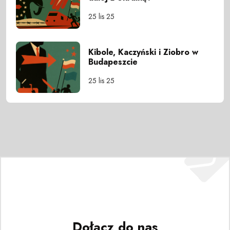
25 lis 25
Kibole, Kaczyński i Ziobro w
Budapeszcie
25 lis 25
Dołącz do nas