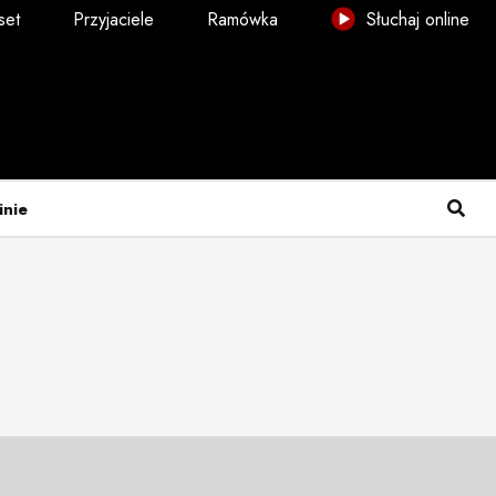
set
Przyjaciele
Ramówka
Słuchaj online
inie