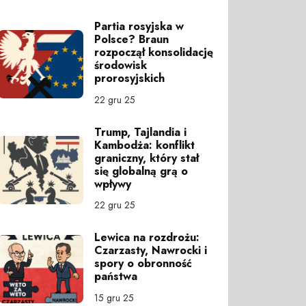
Partia rosyjska w
Polsce? Braun
rozpoczął konsolidację
środowisk
prorosyjskich
22 gru 25
Trump, Tajlandia i
Kambodża: konflikt
graniczny, który stał
się globalną grą o
wpływy
22 gru 25
Lewica na rozdrożu:
Czarzasty, Nawrocki i
spory o obronność
państwa
15 gru 25